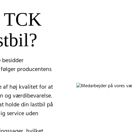
e TCK
stbil?
 besidder
 følger producentens
af høj kvalitet for at
on og værdibevarelse.
at holde din lastbil på
lig service uden
ingssager, hvilket