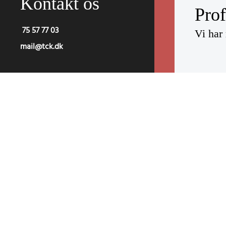
Kontakt os
Prof
75 57 77 03
Vi har
mail@tck.dk