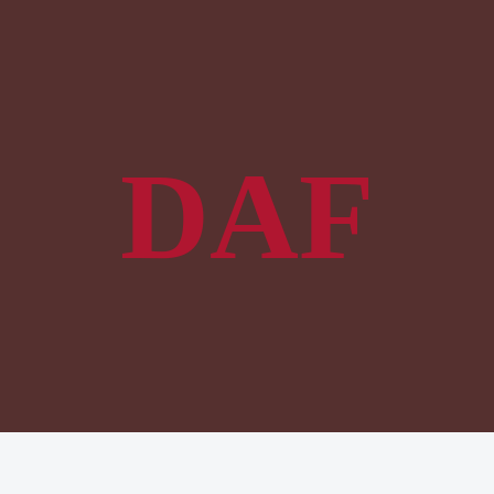
SERVICE
MÆRKE
HYDRAULIKSERVICE
DAF
DAF
SERVICE AF LASTBILER
MAN
L
SERVICE AF KRANER
FORD
SERVICE AF TRAILER
RENAULT
ER
SERVICE AF HEJSE
MERCEDES
DÆK SERVICE
SCANIA
SERVICEKONTRAKT
VOLVO